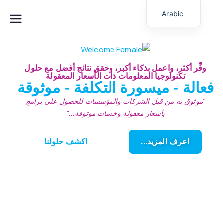
Arabic
عمران للتكنولوجيا
شريكك الرائد في مجال التكنولوجيا والحلول المبتكرة والقيمة
English
الذكية
(الإمارات العربية
وفِّر أكثر، واعمل بذكاء أكبر، وحقق نتائج أفضل مع حلول
تكنولوجيا المعلومات ذات الأسعار المعقولة
المتحدة)
فعالة - ميسورة التكلفة - موثوقة
“موثوق به من قبل الشركات والمؤسسات للحصول على برامج
بأسعار معقولة وخدمات موثوقة...”
اعرف المزيد...
اكشف حلولنا