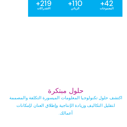
219+
110+
42+
المجموعات
الزبائن
الاشتراكات
بأسعار معقولة للجميع
حلول مبتكرة
اكتشف حلول تكنولوجيا المعلومات الميسورة التكلفة والمصممة
لتقليل التكاليف وزيادة الإنتاجية وإطلاق العنان لإمكانات
أعمالك.