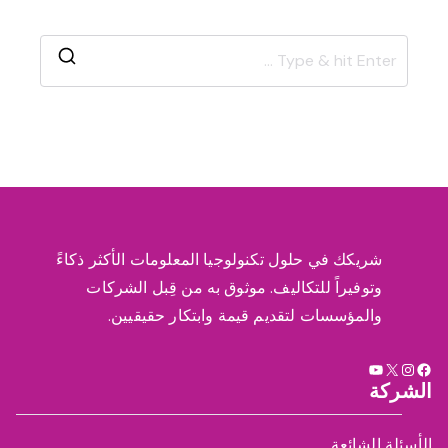
S
e
a
r
c
h
f
شريكك في حلول تكنولوجيا المعلومات الأكثر ذكاءً
o
وتوفيراً للتكاليف. موثوق به من قِبل الشركات
r
والمؤسسات لتقديم قيمة وابتكار حقيقيين.
:
X
فيسبوك
إنستجرام
يوتيوب
الشركة
الأسئلة الشائعة