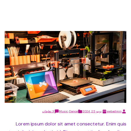
على
webadmin
يونيو 25, 2024
Dance
،
Music
لا تعليقات
Fun:
Spread
Lorem ipsum dolor sit amet consectetur. Enim quis
Cheer