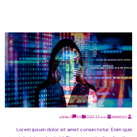
على
webadmin
يونيو 25, 2024
Art
لا تعليقات
The
Art
Lorem ipsum dolor sit amet consectetur. Enim quis
of