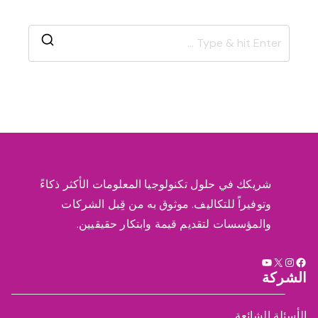
S
e
a
r
c
h
f
شريكك في حلول تكنولوجيا المعلومات الأكثر ذكاءً
o
وتوفيراً للتكاليف. موثوق به من قِبل الشركات
r
والمؤسسات لتقديم قيمة وابتكار حقيقيين.
:
X
فيسبوك
إنستجرام
يوتيوب
الشركة
الأسئلة الشائعة