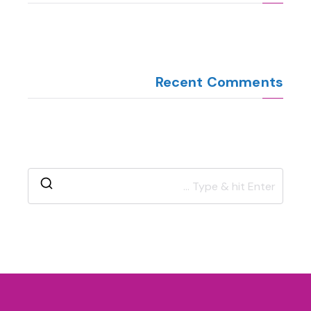
Recent Comments
S
e
a
r
c
h