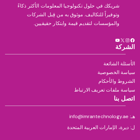
f
شريكك في حلول تكنولوجيا المعلومات الأكثر ذكاءً
o
وتوفيراً للتكاليف. موثوق به من قِبل الشركات
r
والمؤسسات لتقديم قيمة وابتكار حقيقيين.
:
X
فيسبوك
إنستجرام
يوتيوب
الشركة
الأسئلة الشائعة
سياسة الخصوصية
الشروط والأحكام
سياسة ملفات تعريف الارتباط
اتصل بنا
هـ: info@imrantechnology.ae
ل: ديرة، الإمارات العربية المتحدة